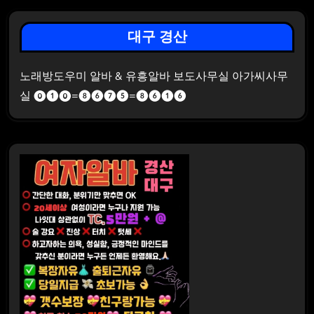
대구 경산
노래방도우미 알바 & 유흥알바 보도사무실 아가씨사무
실 ⓿❶⓿=❽❻❼❺=❽❻❶❻