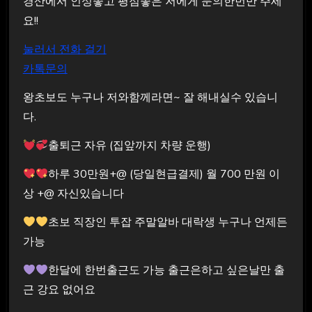
경산에서 인성좋고 평점좋은 저에게 문의한번만 주세
요!!
눌러서 전화 걸기
카톡문의
왕초보도 누구나 저와함께라면~ 잘 해내실수 있습니
다.
출퇴근 자유 (집앞까지 차량 운행)
하루 30만원+@ (당일현급결제) 월 700 만원 이
상 +@ 자신있습니다
초보 직장인 투잡 주말알바 대락생 누구나 언제든
가능
한달에 한번출근도 가능 출근은하고 싶은날만 출
근 강요 없어요