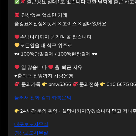
출근강요 절대1도 없습니다 편한 날짜에 출근 하
진상없는 업소만 거래
술강요X 진상X 텃세 X 초이스 X 절대없어요
손님나이까지 봐가며 콜 잡습니다
모든일을 내 식구 위주로
🕶 100%당일결제 / 100%현장결제 🕶
일 많습니다
출, 퇴근 자유
♥️출퇴근 집앞까지 차량운행
문의카톡
bmw5366
문의전화
010 8675 8
눌러서 전화 걸기
카톡문의
24시간 문의 환영~ 실망시키지않겠습니다 믿고 저나
대구보도사무실
경산보도사무실