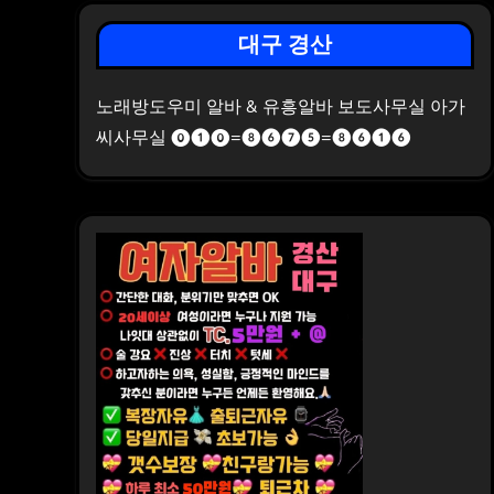
대구 경산
노래방도우미 알바 & 유흥알바 보도사무실 아가
씨사무실 ⓿❶⓿=❽❻❼❺=❽❻❶❻