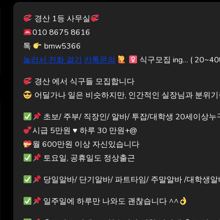
경산 1등 사무실
010 8675 8616
톡
bmw5366
눌러서 전화 걸기
카톡문의
식구모집 ing… ( 20~40대
경산 에서 식구들 모집합니다
어딜가나 일은 비슷하지만, 인간적인 실장님과 분위
초보/ 주부/ 직장인/ 알바/ 투잡/대학생 20세이상
시급 5만원
♥️
하루 30 만원+@
월 600만원 이상 자신있습니다
토요일, 공휴일도 정상출근
당일알바/ 단기알바/ 파트타임/ 주말알바 /대학생알
일주일에 하루만 나와도 괜찮습니다 ^^