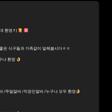
 환영 !! )
기좋은 식구들과 가족같이 일해봅시다ㅎㅎ
누구나 환영
바 /주말알바 /직장인알바 /누구나 모두 환영