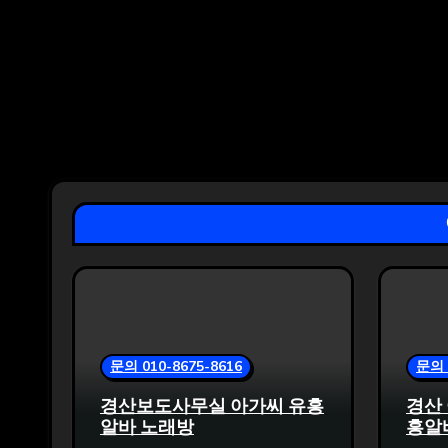
문의 010-8675-8616
문의 
경산보도사무실 아가씨 유흥
경산
알바 노래방
흥알