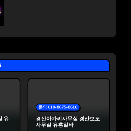
6
문의 010-8675-8616
실 유
경산아가씨사무실 경산보도
사무실 유흥알바