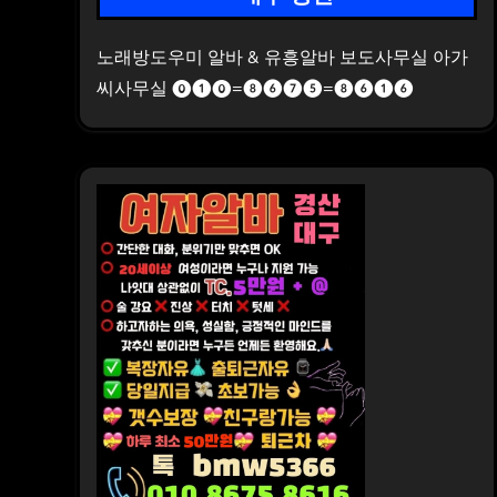
노래방도우미 알바 & 유흥알바 보도사무실 아가
씨사무실 ⓿❶⓿=❽❻❼❺=❽❻❶❻