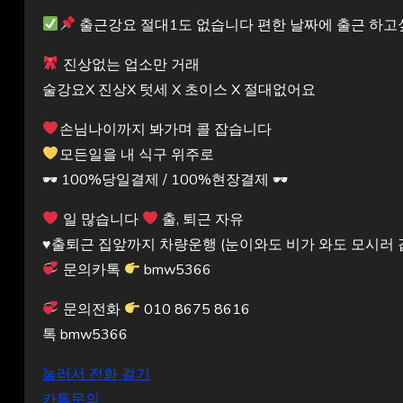
출근강요 절대1도 없습니다 편한 날짜에 출근 하
진상없는 업소만 거래
술강요X 진상X 텃세 X 초이스 X 절대없어요
손님나이까지 봐가며 콜 잡습니다
모든일을 내 식구 위주로
🕶 100%당일결제 / 100%현장결제 🕶
일 많습니다
출, 퇴근 자유
♥️출퇴근 집앞까지 차량운행 (눈이와도 비가 와도 모시러 갑
문의카톡
bmw5366
문의전화
010 8675 8616
톡 bmw5366
눌러서 전화 걸기
카톡문의