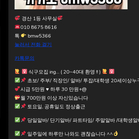
경산 1등 사무실
010 8675 8616
톡
bmw5366
눌러서 전화 걸기
카톡문의
식구모집 ing… ( 20~40대 환영 !! )
초보/ 주부/ 직장인/ 알바/ 투잡/대학생 20세이상
시급 5만원
♥️
하루 30 만원+@
월 700만원 이상 자신있습니다
토요일, 공휴일도 정상출근
당일알바/ 단기알바/ 파트타임/ 주말알바 /대학생알
일주일에 하루만 나와도 괜찮습니다 ^^