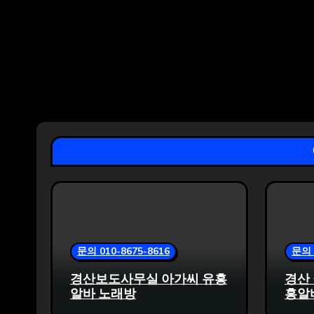
문의 010-8675-8616
문의 
경산보도사무실 아가씨 유흥
경산
알바 노래방
흥알