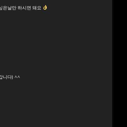
고싶은날만 하시면 돼요
니다) ^^