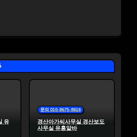
6
문의 010-8675-8616
실 유
경산아가씨사무실 경산보도
사무실 유흥알바