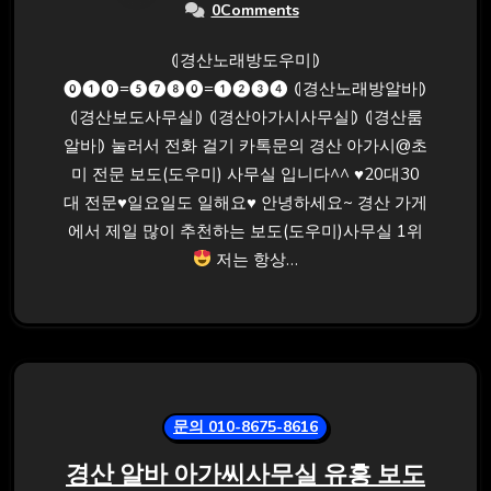
0Comments
⦇경산노래방도우미⦈
⓿❶⓿=❺❼❽⓿=❶❷❸❹ ⦇경산노래방알바⦈
⦇경산보도사무실⦈ ⦇경산아가시사무실⦈ ⦇경산룸
알바⦈ 눌러서 전화 걸기 카톡문의 경산 아가시@초
미 전문 보도(도우미) 사무실 입니다^^ ♥20대30
대 전문♥일요일도 일해요♥ 안녕하세요~ 경산 가게
에서 제일 많이 추천하는 보도(도우미)사무실 1위
저는 항상…
문의 010-8675-8616
경산 알바 아가씨사무실 유흥 보도