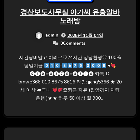
경산보도사무실 아가씨 유흥알바
노래방
admin
2025년 11월 04일
0Comments
시간낭비말고 이리로♡24시간 상담환영♡ 100%
당일지급
-
-
♥️
⓿❶⓿=❽❻❼❺=❽❻❶❻ 카톡ID:
bmw5366 010 8675 8616 라인: jjang5366 ★ 20
세 이상 누구나
출퇴근 자유 (집앞까지 차량
운행 )★★ 하루 50 이상 월 900…