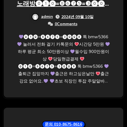
노래방⓿❶⓿=❽❻❼❺=❸⓿⓿❽
톡 bmw5366
admin
2024년 09월 10일
0Comments
⓿❶⓿=❽❻❼❺=❸⓿⓿❽ 톡 bmw5366
눌러서 전화 걸기 카톡문의
시간당 5만원
하루 평균 최소 50만원이상
월수입 900만원이
상
당일현급결제
⓿❶⓿=❽❻❼❺=❸⓿⓿❽ 톡 bmw5366
출퇴근 집앞까지
출근은 하고싶은날만
출근
강요 없어요..
초보 직장인 투잡 주말알바…
문의 010-8675-8616