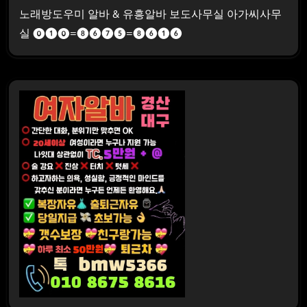
노래방도우미 알바 & 유흥알바 보도사무실 아가씨사무
실 ⓿❶⓿=❽❻❼❺=❽❻❶❻