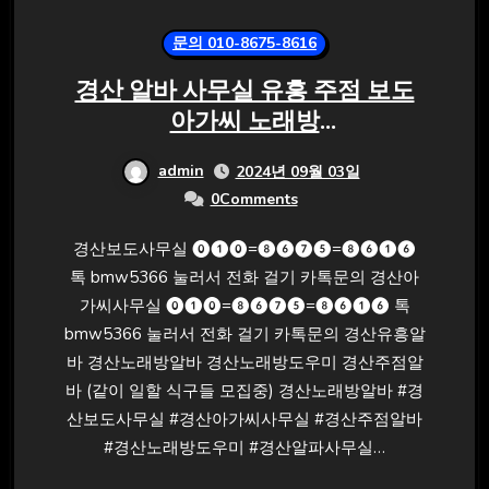
문의 010-8675-8616
경산 알바 사무실 유흥 주점 보도
아가씨 노래방
⓿❶⓿=❽❻❼❺=❽❻❶❻ 톡
admin
2024년 09월 03일
bmw5366
0Comments
경산보도사무실 ⓿❶⓿=❽❻❼❺=❽❻❶❻
톡 bmw5366 눌러서 전화 걸기 카톡문의 경산아
가씨사무실 ⓿❶⓿=❽❻❼❺=❽❻❶❻ 톡
bmw5366 눌러서 전화 걸기 카톡문의 경산유흥알
바 경산노래방알바 경산노래방도우미 경산주점알
바 (같이 일할 식구들 모집중) 경산노래방알바 #경
산보도사무실 #경산아가씨사무실 #경산주점알바
#경산노래방도우미 #경산알파사무실…