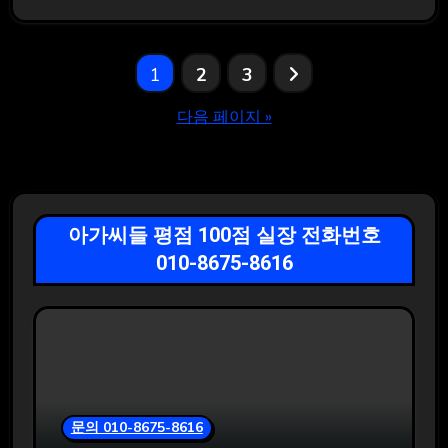
글
1
2
3
페
다음 페이지 »
이
지
매
아가씨들 평점 100점 실장 전화번호
010-8675-8616
김
문의 010-8675-8616