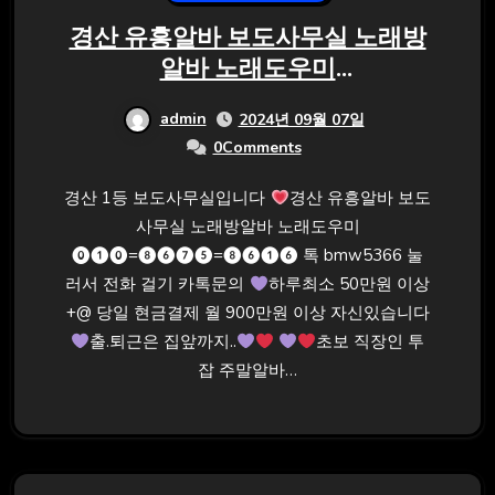
경산 유흥알바 보도사무실 노래방
알바 노래도우미
⓿❶⓿=❽❻❼❺=❽❻❶❻ 톡
admin
2024년 09월 07일
bmw5366
0Comments
경산 1등 보도사무실입니다
경산 유흥알바 보도
사무실 노래방알바 노래도우미
⓿❶⓿=❽❻❼❺=❽❻❶❻ 톡 bmw5366 눌
러서 전화 걸기 카톡문의
하루최소 50만원 이상
+@ 당일 현금결제 월 900만원 이상 자신있습니다
출.퇴근은 집앞까지..
초보 직장인 투
잡 주말알바…