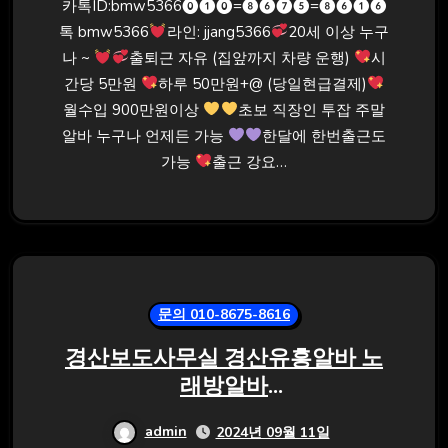
카톡ID:bmw5366⓿❶⓿=❽❻❼❺=❽❻❶❻
톡 bmw5366
라인: jjang5366
20세 이상 누구
나 ~
출퇴근 자유 (집앞까지 차량 운행)
시
간당 5만원
하루 50만원+@ (당일현급결제)
월수입 900만원이상
초보 직장인 투잡 주말
알바 누구나 언제든 가능
한달에 한번출근도
가능
출근 강요…
문의 010-8675-8616
경산보도사무실 경산유흥알바 노
래방알바
⓿❶⓿=❽❻❼❺=❸⓿⓿❽ 톡
admin
2024년 09월 11일
bmw5366