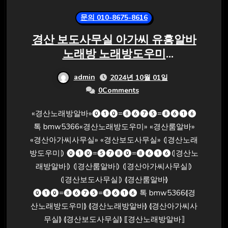
문의 010-8675-8616
경산 보도사무실 아가씨 유흥알바
노래방 노래방도우미
⓿❶⓿=❽❻❼❺=❽❻❶❻ 톡
admin
2024년 10월 01일
bmw5366
0Comments
«경산노래방알바»⓿❶⓿=❽❻❼❺=❽❻❶❻
톡 bmw5366«경산노래방도우미» «경산룸알바»
«경산아가씨사무실» «경산보도사무실» ⦇경산노래
방도우미⦈ ⓿❶⓿=❺❼❽⓿=❽❻❶❻⦇경산노
래방알바⦈ ⦇경산룸알바⦈ ⦇경산아가씨사무실⦈
⦇경산보도사무실⦈ ⦉경산룸알바⦊
⓿❶⓿=❽❻❼❺=❽❻❶❻ 톡 bmw5366⦉경
산노래방도우미⦊ ⦉경산노래방알바⦊ ⦉경산아가씨사
무실⦊ ⦉경산보도사무실⦊ ⟦경산노래방알바⟧