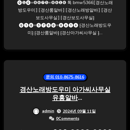
⓿❶⓿=❽❻❼❺=❽❻❶❻ 톡 bmw5366⟦경산노래
방도우미⟧ ⟦경산룸알바⟧ ⟦경산노래방알바⟧ ⟦경산
보도사무실⟧ ⁅경산보도사무실⁆
⓿❶⓿=❺❼❽⓿=❽❻❶❻ ⁅경산노래방도우
미⁆ ⁅경산룸알바⁆ ⁅경산아가씨사무실 ⁆…
문의 010-8675-8616
경산노래방도우미 아가씨사무실
유흥알바
⓿❶⓿=❽❻❼❺=❽❻❶❻ 톡
admin
2024년 09월 11일
bmw5366
0Comments